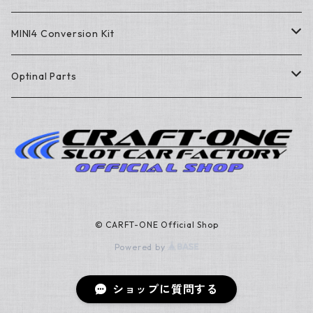
Chassis Kit
MINI4 Conversion Kit
Repair Parts
Conversion Kit
Optinal Parts
Upgrade Parts
Repair Parts
Electric parts
3D Print Data
3D Print Data
Others
© CARFT-ONE Official Shop
Powered by
ショップに質問する