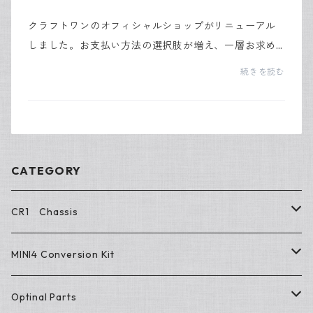
クラフトワンのオフィシャルショップがリニューアル
しました。お支払い方法の選択肢が増え、一層お求め
安くなりました。今後共、宜しくお願い申し上げま
続きを読む
す。2022.4.14
CATEGORY
CR1 Chassis
Chassis Kit
MINI4 Conversion Kit
Repair Parts
Conversion Kit
Optinal Parts